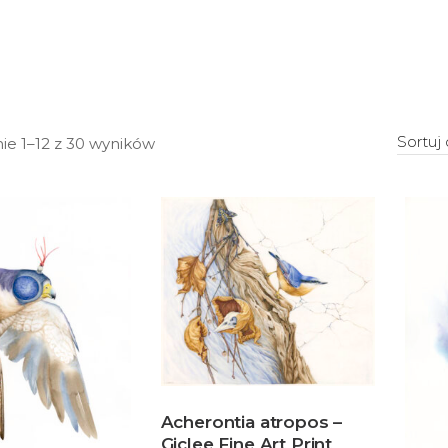
Posortowane
Sortuj
ie 1–12 z 30 wyników
według
najnowszych
Acherontia atropos –
Giclee Fine Art Print