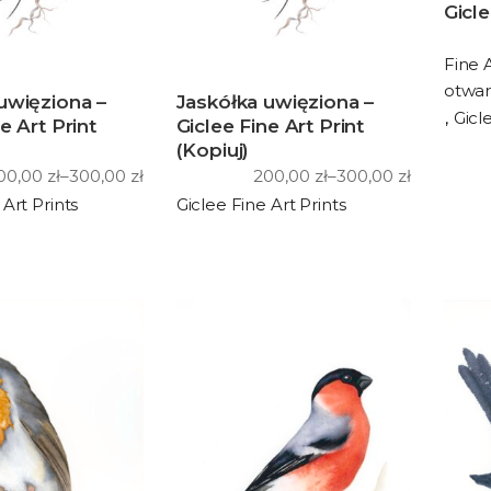
Gicle
Fine A
otwar
uwięziona –
Jaskółka uwięziona –
Gicl
e Art Print
Giclee Fine Art Print
(Kopiuj)
00,00
zł
–
300,00
zł
200,00
zł
–
300,00
zł
akres
Zakres
en:
cen:
 Art Prints
Giclee Fine Art Prints
d
od
00,00 zł
200,00 zł
o
do
00,00 zł
300,00 zł