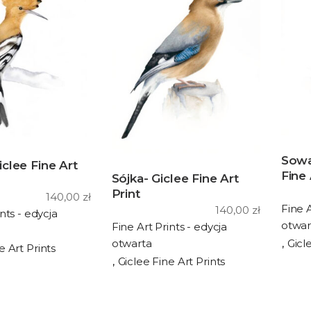
Sowa
clee Fine Art
Fine 
Sójka- Giclee Fine Art
Print
140,00
zł
Fine A
140,00
zł
nts - edycja
otwar
Fine Art Prints - edycja
otwarta
Gicl
e Art Prints
Giclee Fine Art Prints