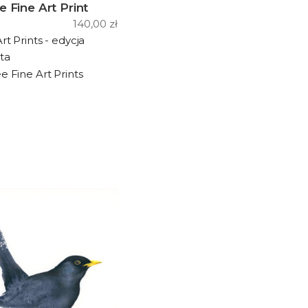
min
max
e Fine Art Print
140,00
zł
rt Prints - edycja
ta
ee Fine Art Prints