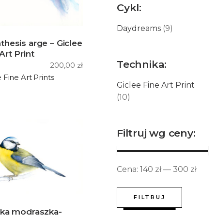
Cykl:
Daydreams
(9)
thesis arge – Giclee
Art Print
Technika:
200,00
zł
 Fine Art Prints
Giclee Fine Art Print
(10)
Filtruj wg ceny:
Cena:
140 zł
—
300 zł
FILTRUJ
Cena
Cena
rka modraszka-