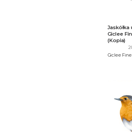
Jaskółka 
Giclee Fin
(Kopia)
2
Z
c
Giclee Fine
o
2
d
3