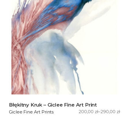
Błękitny Kruk – Giclee Fine Art Print
200,00
zł
–
290,00
zł
Giclee Fine Art Prints
Zakres
cen:
od
200,00 zł