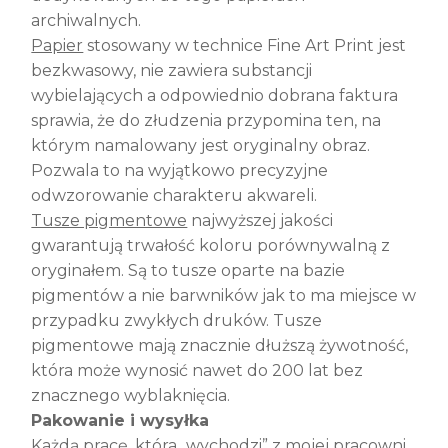
archiwalnych.
Papier
stosowany w technice Fine Art Print jest
bezkwasowy, nie zawiera substancji
wybielających a odpowiednio dobrana faktura
sprawia, że do złudzenia przypomina ten, na
którym namalowany jest oryginalny obraz.
Pozwala to na wyjątkowo precyzyjne
odwzorowanie charakteru akwareli.
Tusze pigmentowe
najwyższej jakości
gwarantują trwałość koloru porównywalną z
oryginałem. Są to tusze oparte na bazie
pigmentów a nie barwników jak to ma miejsce w
przypadku zwykłych druków. Tusze
pigmentowe mają znacznie dłuższą żywotność,
która może wynosić nawet do 200 lat bez
znacznego wyblaknięcia.
Pakowanie i wysyłka
Każdą pracę, która „wychodzi” z mojej pracowni