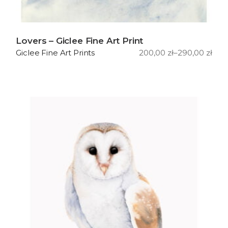
Lovers – Giclee Fine Art Print
200,00
zł
–
290,00
zł
Giclee Fine Art Prints
Zakres
cen:
od
200,00 zł
do
290,00 zł