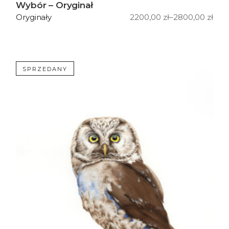
Wybór – Oryginał
2200,00
zł
–
2800,00
zł
Oryginały
Zakres
cen:
od
2200,00 zł
do
2800,00 zł
SPRZEDANY