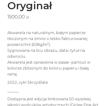
Oryginał
1500,00
zł
Akwarela na naturalnym, białym papierze
tłoczonym na zimno o lekko fakturowanej
2
powierzchni (638g/m
).
Sygnowana na licu obrazu, data i tytuł na
odwrociu.
Akwarela jest oprawiona w passe- partout w
kolorze zbliżonym do koloru papieru i białą
ramę.
2022, cykl Skrzydlate
______
Dostępna jest edycja limitowana 50 wysokiej
jakości wydruków artystycznych (Giclee Fine Art