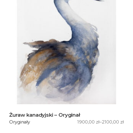
Żuraw kanadyjski – Oryginał
1900,00
zł
–
2100,00
zł
Oryginały
Zakres
cen:
od