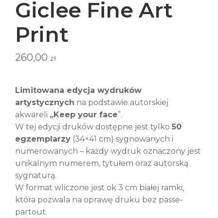
Giclee Fine Art
Print
260,00
zł
Limitowana edycja wydruków
artystycznych
na podstawie autorskiej
akwareli
„Keep your face
”.
W tej edycji druków dostępne jest tylko
50
egzemplarzy
(34×41 cm) sygnowanych i
numerowanych – każdy wydruk oznaczony jest
unikalnym numerem, tytułem oraz autorską
sygnaturą.
W format wliczone jest ok 3 cm białej ramki,
która pozwala na oprawę druku bez passe-
partout.