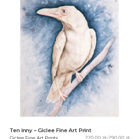
Ten inny – Giclee Fine Art Print
220,00
zł
–
290,00
zł
Giclee Fine Art Prints