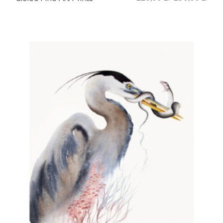
Zakres
cen:
od
220,00 zł
do
290,00 zł