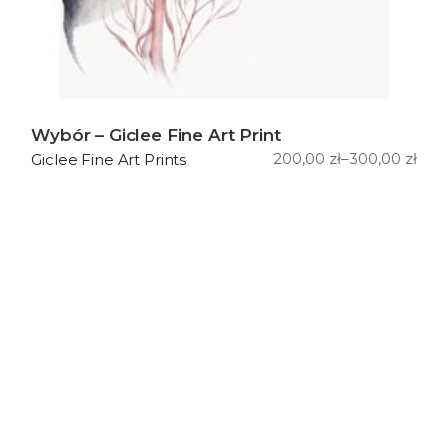
Wybór – Giclee Fine Art Print
200,00
zł
–
300,00
zł
Giclee Fine Art Prints
Zakres
cen:
od
200,00 zł
do
300,00 zł