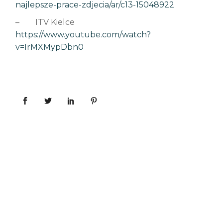
najlepsze-prace-zdjecia/ar/c13-15048922
– ITV Kielce
https://www.youtube.com/watch?
v=IrMXMypDbn0