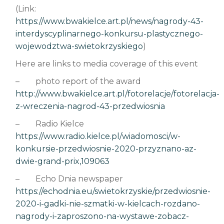
(Link:
https://www.bwakielce.art.pl/news/nagrody-43-
interdyscyplinarnego-konkursu-plastycznego-
wojewodztwa-swietokrzyskiego
)
Here are links to media coverage of this event
– photo report of the award
http://www.bwakielce.art.pl/fotorelacje/fotorelacja-
z-wreczenia-nagrod-43-przedwiosnia
– Radio Kielce
https://www.radio.kielce.pl/wiadomosci/w-
konkursie-przedwiosnie-2020-przyznano-az-
dwie-grand-prix,109063
– Echo Dnia newspaper
https://echodnia.eu/swietokrzyskie/przedwiosnie-
2020-i-gadki-nie-szmatki-w-kielcach-rozdano-
nagrody-i-zaproszono-na-wystawe-zobacz-